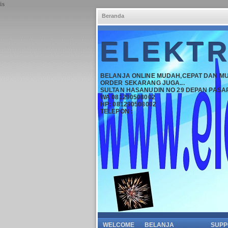
is
Beranda
ELEKTR
BELANJA ONLINE MUDAH,CEPAT DAN M
ORDER SEKARANG JUGA...
SULTAN HASANUDIN NO 29 DEPAN PASA
WA 081290508002
HP: 081290508002
TELEPON :
WELCOME
BELANJA
SUPP