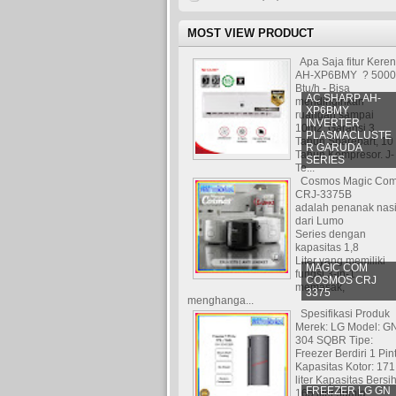
MOST VIEW PRODUCT
Apa Saja fitur Kere
AH-XP6BMY ? 5000
Btu/h - Bisa
AC SHARP AH-
mendinginkan
XP6BMY
ruangan sampai
INVERTER
10m2. Garansi 3
PLASMACLUSTE
Tahun Sparepart, 10
R GARUDA
Tahun Kompresor. J-
SERIES
Te...
Cosmos Magic Co
CRJ-3375B
adalah penanak nas
dari Lumo
Series dengan
kapasitas 1,8
Liter yang memiliki
MAGIC COM
fungsi 3-in-1:
COSMOS CRJ
memasak,
3375
menghanga...
Spesifikasi Produk
Merek: LG Model: G
304 SQBR Tipe:
Freezer Berdiri 1 Pin
Kapasitas Kotor: 171
liter Kapasitas Bersih
FREEZER LG GN
165 liter Jumla...