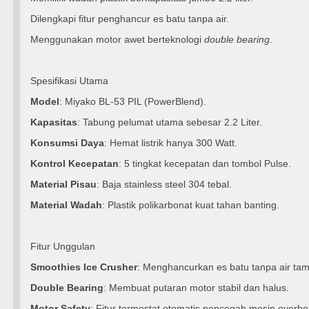
Dilengkapi fitur penghancur es batu tanpa air.
Menggunakan motor awet berteknologi
double bearing
.
Spesifikasi Utama
Model
: Miyako BL-53 PIL (PowerBlend).
Kapasitas
: Tabung pelumat utama sebesar 2.2 Liter.
Konsumsi Daya
: Hemat listrik hanya 300 Watt.
Kontrol Kecepatan
: 5 tingkat kecepatan dan tombol Pulse.
Material Pisau
: Baja stainless steel 304 tebal.
Material Wadah
: Plastik polikarbonat kuat tahan banting.
Fitur Unggulan
Smoothies Ice Crusher
: Menghancurkan es batu tanpa air ta
Double Bearing
: Membuat putaran motor stabil dan halus.
Motor Safety
: Fitur termostat otomatis pencegah mesin overhe