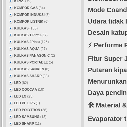
KIPAS
(79)
KOMPOR GAS
(84)
Mode Coanda
KOMPOR INDUKSI
(3)
Udara tidak
KOMPOR LISTRIK
(6)
KULKAS
(180)
Desain katu
KULKAS 1 Pintu
(67)
KULKAS 2Pintu
(125)
⚡ Performa 
KULKAS AQUA
(27)
KULKAS PANASONIC
(2)
Fitur Super 
KULKAS PORTABLE
(5)
Putaran kipa
KULKAS SANKEN
(8)
KULKAS SHARP
(38)
Menurunkan 
LED
(82)
LED COOCAA
(10)
Daya pendin
LED LG
(25)
LED PHILIPS
(1)
🛠️ Materia
LED POLYTRON
(28)
LED SAMSUNG
(13)
Evaporator t
LED SHARP
(11)