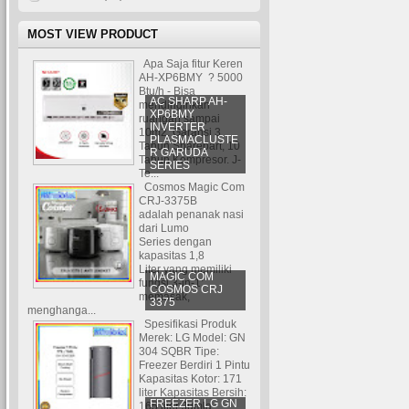
MOST VIEW PRODUCT
Apa Saja fitur Keren
AH-XP6BMY ? 5000
Btu/h - Bisa
AC SHARP AH-
mendinginkan
XP6BMY
ruangan sampai
INVERTER
10m2. Garansi 3
PLASMACLUSTE
Tahun Sparepart, 10
R GARUDA
Tahun Kompresor. J-
SERIES
Te...
Cosmos Magic Com
CRJ-3375B
adalah penanak nasi
dari Lumo
Series dengan
kapasitas 1,8
Liter yang memiliki
MAGIC COM
fungsi 3-in-1:
COSMOS CRJ
memasak,
3375
menghanga...
Spesifikasi Produk
Merek: LG Model: GN
304 SQBR Tipe:
Freezer Berdiri 1 Pintu
Kapasitas Kotor: 171
liter Kapasitas Bersih:
FREEZER LG GN
165 liter Jumla...