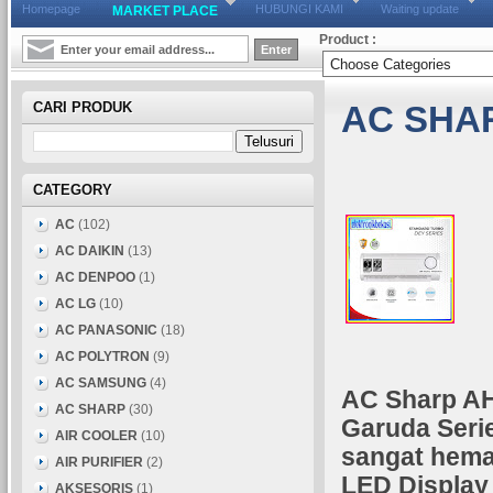
Homepage
HUBUNGI KAMI
Waiting update
MARKET PLACE
Product :
CARI PRODUK
AC SHAR
CATEGORY
AC
(102)
AC DAIKIN
(13)
AC DENPOO
(1)
AC LG
(10)
AC PANASONIC
(18)
AC POLYTRON
(9)
AC SAMSUNG
(4)
AC Sharp A
AC SHARP
(30)
Garuda Seri
AIR COOLER
(10)
sangat hemat
AIR PURIFIER
(2)
LED Display 
AKSESORIS
(1)