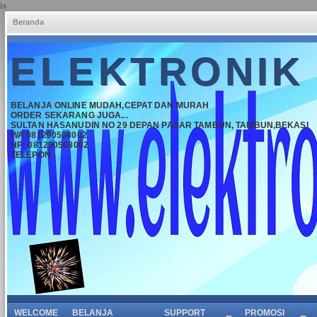
is
Beranda
ELEKTRONIK
BELANJA ONLINE MUDAH,CEPAT DAN MURAH
ORDER SEKARANG JUGA...
SULTAN HASANUDIN NO 29 DEPAN PASAR TAMBUN, TAMBUN,BEKASI
WA 081290508002
HP: 081290508002
TELEPON :
WELCOME
BELANJA
SUPPORT
PROMOSI