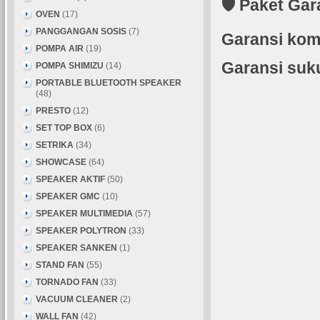
🛡️ Paket Ga
OVEN
(17)
PANGGANGAN SOSIS
(7)
Garansi kom
POMPA AIR
(19)
Garansi suk
POMPA SHIMIZU
(14)
PORTABLE BLUETOOTH SPEAKER
(48)
PRESTO
(12)
SET TOP BOX
(6)
SETRIKA
(34)
SHOWCASE
(64)
SPEAKER AKTIF
(50)
SPEAKER GMC
(10)
SPEAKER MULTIMEDIA
(57)
SPEAKER POLYTRON
(33)
SPEAKER SANKEN
(1)
STAND FAN
(55)
TORNADO FAN
(33)
VACUUM CLEANER
(2)
WALL FAN
(42)