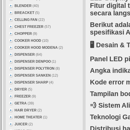
Fitur digita
BLENDER
(40)
secara lang
BREACKET
(5)
CELLING FAN
(22)
Berikut adal
CHEST FREEZER
(57)
spesifikasi A
CHOPPER
(9)
COOKER HOOD
(10)
🖥️ Desain & 
COOKER HOOD MODENA
(2)
DISPENSER
(64)
Panel LED pi
DISPENSER DENPOO
(1)
DISPENSER POLYTRON
(8)
Angka indikat
DISPENSER SANKEN
(12)
Kode error m
DISPENSER SHARP
(4)
DRYER
(5)
Tampilan bod
FREEZER
(9)
GETRA
(39)
💨 Sistem Al
HAIR DRYER
(2)
Teknologi G
HOME THEATER
(1)
JUICER
(2)
Distribusi 