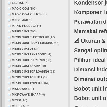
Kondensor j
LED TCL
(5)
MAGIC COM
(105)
Komponen lo
MAGIC COM PHILIPS
(13)
MAGIC JAR
(5)
Perawatan d
MAXIM PRODUCT
(4)
Memakai ref
MESIN CUCI
(200)
MESIN CUCI ELECTROLUX
(17)
📐 Ukuran &
MESIN CUCI FRONT LOADING
(44)
MESIN CUCI LG
(34)
Sangat opti
MESIN CUCI PANASONIC
(4)
Pilihan ideal
MESIN CUCI POLYTRON
(18)
MESIN CUCI SHARP
(30)
Dimensi ind
MESIN CUCI TOP LOADING
(62)
MESIN CUCI TOSHIBA
(12)
Dimensi out
MESIN CUCI TWIN TUB
(64)
Bobot unit i
MICROWAVE
(7)
MICROWAVE SHARP
(6)
Bobot unit o
MIXER
(16)
MODENA
(3)