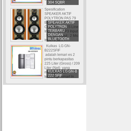
304 SQBR
Spesification
SPEAKER AKTIF
POLYTRON PAS 79
SPEAKER AKTIF
BLUETOOTH
POLYTRON
Conection : YES Line
TERBARU
Input : Yes MP3 Input
DENGAN
: Yes Mic Input : 2 Mic
BLUETOOTH
Input USB...
Kulkas LG GN-
B222SFIF
adalah lemari es 2
pintu berkapasitas
225 Liter (Gross) / 209
Liter (Net) yang
KULKAS LG GN-B
menggunakan
222 SFIF
teknologi Smart In...