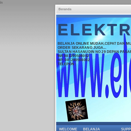
is
Beranda
ELEKTR
BELANJA ONLINE MUDAH,CEPAT DAN M
ORDER SEKARANG JUGA...
SULTAN HASANUDIN NO 29 DEPAN PASA
WA 081290508002
HP: 081290508002
TELEPON :
WELCOME
BELANJA
SUPP