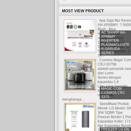
MOST VIEW PRODUCT
Apa Saja fitur Kere
AH-XP6BMY ? 5000
Btu/h - Bisa
AC SHARP AH-
mendinginkan
XP6BMY
ruangan sampai
INVERTER
10m2. Garansi 3
PLASMACLUSTE
Tahun Sparepart, 10
R GARUDA
Tahun Kompresor. J-
SERIES
Te...
Cosmos Magic Co
CRJ-3375B
adalah penanak nas
dari Lumo
Series dengan
kapasitas 1,8
Liter yang memiliki
MAGIC COM
fungsi 3-in-1:
COSMOS CRJ
memasak,
3375
menghanga...
Spesifikasi Produk
Merek: LG Model: G
304 SQBR Tipe:
Freezer Berdiri 1 Pin
Kapasitas Kotor: 171
liter Kapasitas Bersih
FREEZER LG GN
165 liter Jumla...