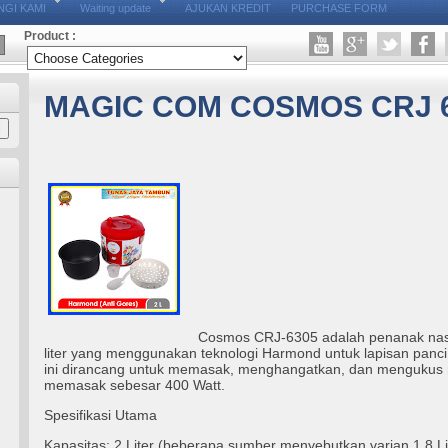
GI KAMI
Waiting update
AJUKAN KREDIT
PURCHASE FORM
Product :
MAGIC COM COSMOS CRJ 
Cosmos CRJ-6305 adalah penanak nasi (
liter yang menggunakan teknologi Harmond untuk lapisan panci
ini dirancang untuk memasak, menghangatkan, dan mengukus
memasak sebesar 400 Watt.
Spesifikasi Utama
Kapasitas: 2 Liter (beberapa sumber menyebutkan varian 1.8 Lit