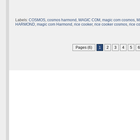
Labels:
COSMOS
,
cosmos harmond
,
MAGIC COM
,
magic com cosmos
,
M
HARMOND
,
magic com Harmond
,
rice cooker
,
rice cooker cosmos
,
rice 
Pages (6)
1
2
3
4
5
6