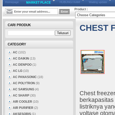
Homepage
HUBUNGI KAMI
Waiting update
MARKET PLACE
Product :
CARI PRODUK
CHEST F
CATEGORY
AC
(102)
AC DAIKIN
(13)
AC DENPOO
(1)
AC LG
(10)
AC PANASONIC
(18)
AC POLYTRON
(9)
AC SAMSUNG
(4)
Chest freeze
AC SHARP
(30)
berkapasitas
AIR COOLER
(10)
listriknya ya
AIR PURIFIER
(2)
voltase otoma
AKSESORIS
(1)