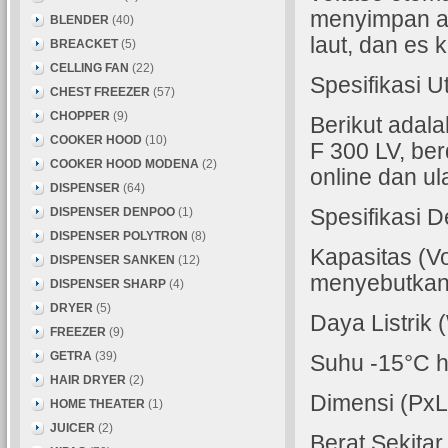
menyimpan a
BLENDER
(40)
laut, dan es 
BREACKET
(5)
CELLING FAN
(22)
Spesifikasi 
CHEST FREEZER
(57)
CHOPPER
(9)
Berikut adala
COOKER HOOD
(10)
F 300 LV, be
COOKER HOOD MODENA
(2)
online dan u
DISPENSER
(64)
DISPENSER DENPOO
(1)
Spesifikasi De
DISPENSER POLYTRON
(8)
Kapasitas (V
DISPENSER SANKEN
(12)
menyebutkan 2
DISPENSER SHARP
(4)
DRYER
(5)
Daya Listrik 
FREEZER
(9)
GETRA
(39)
Suhu -15°C h
HAIR DRYER
(2)
Dimensi (PxL
HOME THEATER
(1)
JUICER
(2)
Berat Sekitar