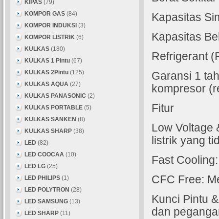
KIPAS
(79)
KOMPOR GAS
(84)
Kapasitas Si
KOMPOR INDUKSI
(3)
Kapasitas Be
KOMPOR LISTRIK
(6)
KULKAS
(180)
Refrigerant 
KULKAS 1 Pintu
(67)
KULKAS 2Pintu
(125)
Garansi 1 ta
KULKAS AQUA
(27)
kompresor (r
KULKAS PANASONIC
(2)
Fitur
KULKAS PORTABLE
(5)
KULKAS SANKEN
(8)
Low Voltage 
KULKAS SHARP
(38)
listrik yang t
LED
(82)
LED COOCAA
(10)
Fast Cooling:
LED LG
(25)
CFC Free: M
LED PHILIPS
(1)
LED POLYTRON
(28)
Kunci Pintu 
LED SAMSUNG
(13)
dan pegangan
LED SHARP
(11)