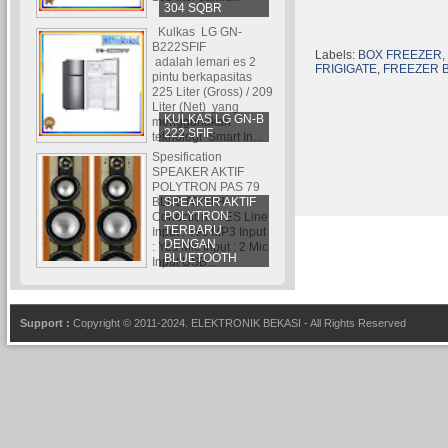
304 SQBR
Kulkas LG GN-
B222SFIF
Labels:
BOX FREEZER
,
adalah lemari es 2
FRIGIGATE
,
FREEZER 
pintu berkapasitas
225 Liter (Gross) / 209
Liter (Net) yang
KULKAS LG GN-B
menggunakan
222 SFIF
teknologi Smart In...
Spesification
SPEAKER AKTIF
POLYTRON PAS 79
SPEAKER AKTIF
BLUETOOTH
POLYTRON
Conection : YES Line
TERBARU
Input : Yes MP3 Input
DENGAN
: Yes Mic Input : 2 Mic
BLUETOOTH
Input USB...
Support :
Copyright © 2011-2024.
ELEKTRONIK BEKASI
- All Rights Reserved