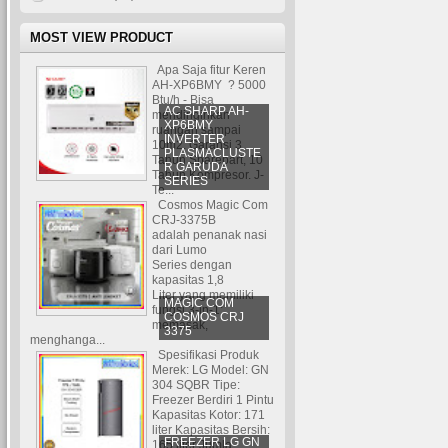
MOST VIEW PRODUCT
Apa Saja fitur Keren
AH-XP6BMY ? 5000
Btu/h - Bisa
AC SHARP AH-
mendinginkan
XP6BMY
ruangan sampai
INVERTER
10m2. Garansi 3
PLASMACLUSTE
Tahun Sparepart, 10
R GARUDA
Tahun Kompresor. J-
SERIES
Te...
Cosmos Magic Com
CRJ-3375B
adalah penanak nasi
dari Lumo
Series dengan
kapasitas 1,8
Liter yang memiliki
MAGIC COM
fungsi 3-in-1:
COSMOS CRJ
memasak,
3375
menghanga...
Spesifikasi Produk
Merek: LG Model: GN
304 SQBR Tipe:
Freezer Berdiri 1 Pintu
Kapasitas Kotor: 171
liter Kapasitas Bersih:
FREEZER LG GN
165 liter Jumla...