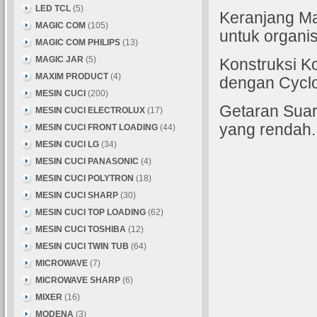
LED TCL
(5)
Keranjang Ma
MAGIC COM
(105)
untuk organis
MAGIC COM PHILIPS
(13)
MAGIC JAR
(5)
Konstruksi K
MAXIM PRODUCT
(4)
dengan Cycl
MESIN CUCI
(200)
Getaran Suara
MESIN CUCI ELECTROLUX
(17)
yang rendah
MESIN CUCI FRONT LOADING
(44)
MESIN CUCI LG
(34)
MESIN CUCI PANASONIC
(4)
MESIN CUCI POLYTRON
(18)
MESIN CUCI SHARP
(30)
MESIN CUCI TOP LOADING
(62)
MESIN CUCI TOSHIBA
(12)
MESIN CUCI TWIN TUB
(64)
MICROWAVE
(7)
MICROWAVE SHARP
(6)
MIXER
(16)
MODENA
(3)