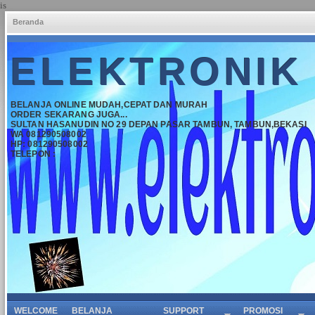
is
Beranda
ELEKTRONIK
BELANJA ONLINE MUDAH,CEPAT DAN MURAH
ORDER SEKARANG JUGA...
SULTAN HASANUDIN NO 29 DEPAN PASAR TAMBUN, TAMBUN,BEKASI
WA 081290508002
HP: 081290508002
TELEPON :
WELCOME
BELANJA
SUPPORT
PROMOSI