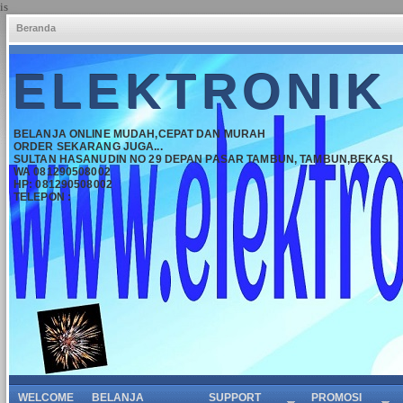
is
Beranda
ELEKTRONIK
BELANJA ONLINE MUDAH,CEPAT DAN MURAH
ORDER SEKARANG JUGA...
SULTAN HASANUDIN NO 29 DEPAN PASAR TAMBUN, TAMBUN,BEKASI
WA 081290508002
HP: 081290508002
TELEPON :
WELCOME
BELANJA
SUPPORT
PROMOSI