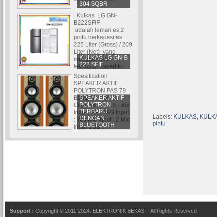
304 SQBR
Kulkas LG GN-
B222SFIF
adalah lemari es 2
pintu berkapasitas
225 Liter (Gross) / 209
Liter (Net) yang
KULKAS LG GN-B
menggunakan
222 SFIF
teknologi Smart In...
Spesification
SPEAKER AKTIF
POLYTRON PAS 79
SPEAKER AKTIF
BLUETOOTH
POLYTRON
Conection : YES Line
TERBARU
Input : Yes MP3 Input
Labels:
KULKAS
,
KULKA
DENGAN
: Yes Mic Input : 2 Mic
pintu
BLUETOOTH
Input USB...
Support :
Copyright © 2011-2024.
ELEKTRONIK BEKASI
- All Rights Reserved