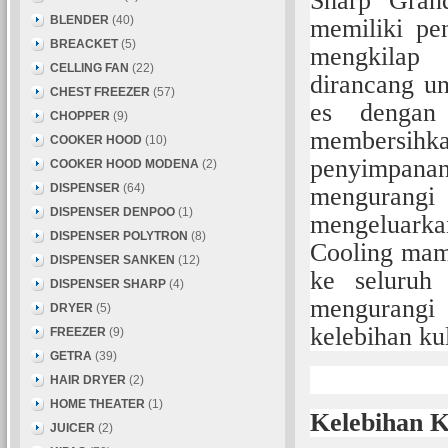
Sharp Gran
BLENDER
(40)
memiliki pe
BREACKET
(5)
mengkilap 
CELLING FAN
(22)
dirancang u
CHEST FREEZER
(57)
es dengan
CHOPPER
(9)
membersihk
COOKER HOOD
(10)
penyimpanan
COOKER HOOD MODENA
(2)
DISPENSER
(64)
mengurang
DISPENSER DENPOO
(1)
mengeluarka
DISPENSER POLYTRON
(8)
Cooling mam
DISPENSER SANKEN
(12)
ke seluruh
DISPENSER SHARP
(4)
mengurangi 
DRYER
(5)
kelebihan ku
FREEZER
(9)
GETRA
(39)
HAIR DRYER
(2)
HOME THEATER
(1)
Kelebihan K
JUICER
(2)