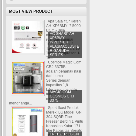
MOST VIEW PRODUCT
Apa Saja fitur Keren
AH-XP6BMY ? 5000
Btu/h - Bisa
AC SHARP AH-
mendinginkan
XP6BMY
ruangan sampai
INVERTER
10m2. Garansi 3
PLASMACLUSTE
Tahun Sparepart, 10
R GARUDA
Tahun Kompresor. J-
SERIES
Te...
Cosmos Magic Com
CRJ-3375B
adalah penanak nasi
dari Lumo
Series dengan
kapasitas 1,8
Liter yang memiliki
MAGIC COM
fungsi 3-in-1:
COSMOS CRJ
memasak,
3375
menghanga...
Spesifikasi Produk
Merek: LG Model: GN
304 SQBR Tipe:
Freezer Berdiri 1 Pintu
Kapasitas Kotor: 171
liter Kapasitas Bersih:
FREEZER LG GN
165 liter Jumla...