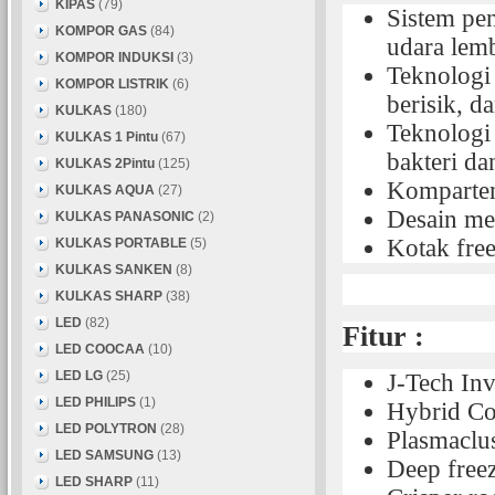
KIPAS
(79)
Sistem pe
KOMPOR GAS
(84)
udara lemb
KOMPOR INDUKSI
(3)
Teknologi 
KOMPOR LISTRIK
(6)
berisik, da
KULKAS
(180)
Teknologi 
KULKAS 1 Pintu
(67)
bakteri da
KULKAS 2Pintu
(125)
Kompartem
KULKAS AQUA
(27)
Desain men
KULKAS PANASONIC
(2)
Kotak free
KULKAS PORTABLE
(5)
KULKAS SANKEN
(8)
KULKAS SHARP
(38)
LED
(82)
Fitur :
LED COOCAA
(10)
LED LG
(25)
J-Tech In
LED PHILIPS
(1)
Hybrid Co
LED POLYTRON
(28)
Plasmaclu
LED SAMSUNG
(13)
Deep free
LED SHARP
(11)