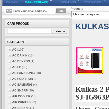
Homepage
HUBUNGI KAMI
Waiting update
MARKET PLACE
Product :
CARI PRODUK
KULKAS 
CATEGORY
AC
(102)
AC DAIKIN
(13)
AC DENPOO
(1)
AC LG
(10)
AC PANASONIC
(18)
AC POLYTRON
(9)
AC SAMSUNG
(4)
Kulkas 2 P
AC SHARP
(30)
SJ-IG963P
AIR COOLER
(10)
AIR PURIFIER
(2)
AKSESORIS
(1)