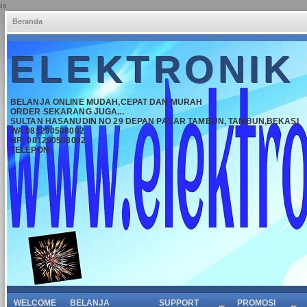
is
Beranda
ELEKTRONIK
BELANJA ONLINE MUDAH,CEPAT DAN MURAH
ORDER SEKARANG JUGA...
SULTAN HASANUDIN NO 29 DEPAN PASAR TAMBUN, TAMBUN,BEKASI
WA 081290508002
HP: 081290508002
TELEPON :
WELCOME
BELANJA
SUPPORT
PROMOSI