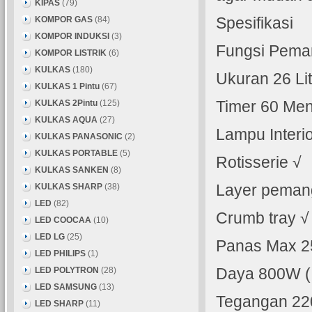
KIPAS
(79)
KOMPOR GAS
(84)
Spesifikasi
KOMPOR INDUKSI
(3)
Fungsi Pem
KOMPOR LISTRIK
(6)
KULKAS
(180)
Ukuran 26 Lit
KULKAS 1 Pintu
(67)
KULKAS 2Pintu
(125)
Timer 60 Men
KULKAS AQUA
(27)
Lampu Interio
KULKAS PANASONIC
(2)
KULKAS PORTABLE
(5)
Rotisserie √
KULKAS SANKEN
(8)
KULKAS SHARP
(38)
Layer peman
LED
(82)
Crumb tray √
LED COOCAA
(10)
LED LG
(25)
Panas Max 2
LED PHILIPS
(1)
LED POLYTRON
(28)
Daya 800W (
LED SAMSUNG
(13)
Tegangan 22
LED SHARP
(11)