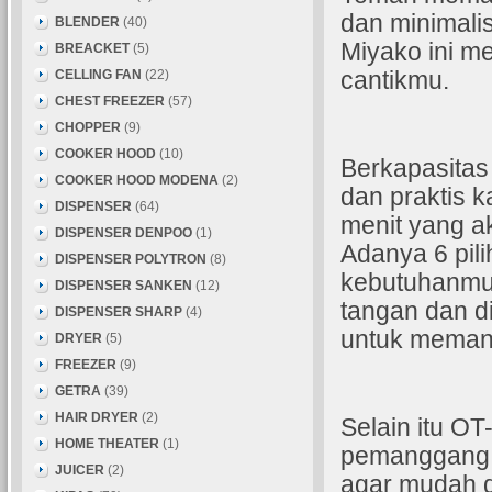
dan minimali
BLENDER
(40)
Miyako ini me
BREACKET
(5)
CELLING FAN
(22)
cantikmu.
CHEST FREEZER
(57)
CHOPPER
(9)
COOKER HOOD
(10)
Berkapasitas
COOKER HOOD MODENA
(2)
dan praktis k
DISPENSER
(64)
menit yang 
DISPENSER DENPOO
(1)
Adanya 6 pil
DISPENSER POLYTRON
(8)
kebutuhanmu.
DISPENSER SANKEN
(12)
tangan dan 
DISPENSER SHARP
(4)
untuk meman
DRYER
(5)
FREEZER
(9)
GETRA
(39)
HAIR DRYER
(2)
Selain itu OT
HOME THEATER
(1)
pemanggang 
JUICER
(2)
agar mudah d