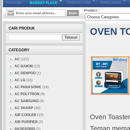
Homepage
HUBUNGI KAMI
Waiting update
MARKET PLACE
Product :
CARI PRODUK
OVEN TO
CATEGORY
AC
(102)
AC DAIKIN
(13)
AC DENPOO
(1)
AC LG
(10)
AC PANASONIC
(18)
AC POLYTRON
(9)
AC SAMSUNG
(4)
AC SHARP
(30)
AIR COOLER
(10)
Oven Toaste
AIR PURIFIER
(2)
Teman memang
AKSESORIS
(1)