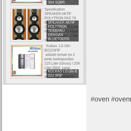
304 SQBR
Spesification
SPEAKER AKTIF
POLYTRON PAS 79
SPEAKER AKTIF
BLUETOOTH
POLYTRON
Conection : YES Line
TERBARU
Input : Yes MP3 Input
DENGAN
: Yes Mic Input : 2 Mic
BLUETOOTH
Input USB...
Kulkas LG GN-
B222SFIF
adalah lemari es 2
pintu berkapasitas
225 Liter (Gross) / 209
Liter (Net) yang
KULKAS LG GN-B
menggunakan
222 SFIF
teknologi Smart In...
#oven #ovenm