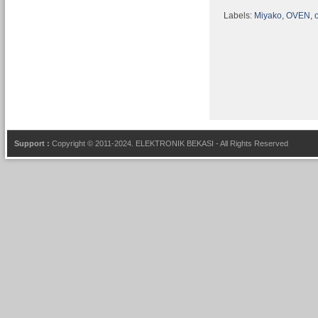
Labels:
Miyako
,
OVEN
,
o
Support :
Copyright © 2011-2024.
ELEKTRONIK BEKASI
- All Rights Reserved