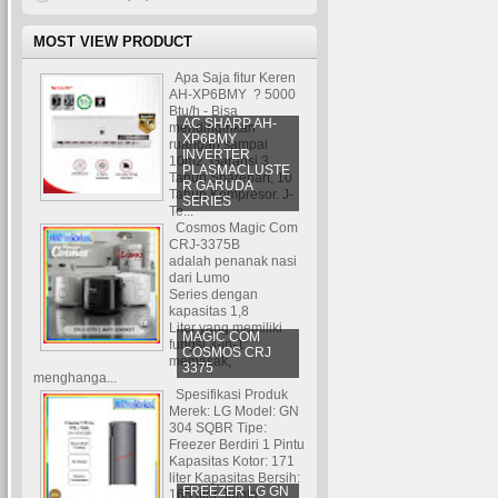
MOST VIEW PRODUCT
Apa Saja fitur Keren
AH-XP6BMY ? 5000
Btu/h - Bisa
AC SHARP AH-
mendinginkan
XP6BMY
ruangan sampai
INVERTER
10m2. Garansi 3
PLASMACLUSTE
Tahun Sparepart, 10
R GARUDA
Tahun Kompresor. J-
SERIES
Te...
Cosmos Magic Com
CRJ-3375B
adalah penanak nasi
dari Lumo
Series dengan
kapasitas 1,8
Liter yang memiliki
MAGIC COM
fungsi 3-in-1:
COSMOS CRJ
memasak,
3375
menghanga...
Spesifikasi Produk
Merek: LG Model: GN
304 SQBR Tipe:
Freezer Berdiri 1 Pintu
Kapasitas Kotor: 171
liter Kapasitas Bersih:
FREEZER LG GN
165 liter Jumla...