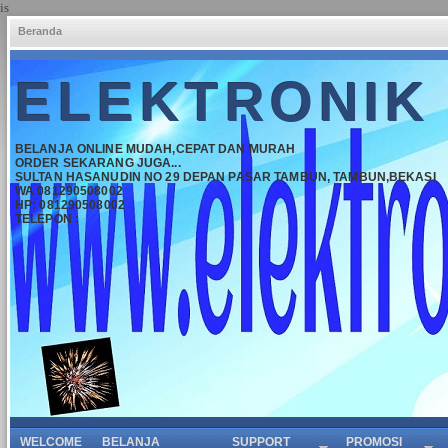
is
Beranda
ELEKTRONIK
BELANJA ONLINE MUDAH,CEPAT DAN MURAH
ORDER SEKARANG JUGA...
SULTAN HASANUDIN NO 29 DEPAN PASAR TAMBUN, TAMBUN,BEKASI
WA 081290508002
HP: 081290508002
TELEPON :
WELCOME
BELANJA
SUPPORT
PROMOSI