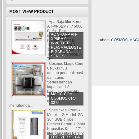
MOST VIEW PRODUCT
Apa Saja fitur Keren
AH-XP6BMY ? 5000
Btu/h - Bisa
AC SHARP AH-
mendinginkan
XP6BMY
Labels:
COSMOS
,
MAG
ruangan sampai
INVERTER
10m2. Garansi 3
PLASMACLUSTE
Tahun Sparepart, 10
R GARUDA
Tahun Kompresor. J-
SERIES
Te...
Cosmos Magic Com
CRJ-3375B
adalah penanak nasi
dari Lumo
Series dengan
kapasitas 1,8
Liter yang memiliki
MAGIC COM
fungsi 3-in-1:
COSMOS CRJ
memasak,
3375
menghanga...
Spesifikasi Produk
Merek: LG Model: GN
304 SQBR Tipe:
Freezer Berdiri 1 Pintu
Kapasitas Kotor: 171
liter Kapasitas Bersih:
FREEZER LG GN
165 liter Jumla...