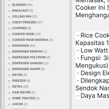
BLENDER
(40)
Cooker Ini 
BREACKET
(5)
Menghangat
CELLING FAN
(22)
CHEST FREEZER
(57)
CHOPPER
(9)
· Rice Coo
COOKER HOOD
(10)
COOKER HOOD MODENA
(2)
Kapasitas 1
DISPENSER
(64)
· Low Wat
DISPENSER DENPOO
(1)
· Fungsi: 
DISPENSER POLYTRON
(8)
DISPENSER SANKEN
(12)
Mengukus)
DISPENSER SHARP
(4)
· Design E
DRYER
(5)
· Dilengka
FREEZER
(9)
Sendok Nas
GETRA
(39)
HAIR DRYER
(2)
· Daya Ma
HOME THEATER
(1)
JUICER
(2)