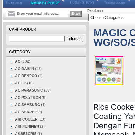
Homepage
HUBUNGI KAMI
Waiting update
MARKET PLACE
Product :
CARI PRODUK
MAGIC 
WG/SO/
CATEGORY
AC
(102)
AC DAIKIN
(13)
AC DENPOO
(1)
AC LG
(10)
AC PANASONIC
(18)
AC POLYTRON
(9)
Rice Cooke
AC SAMSUNG
(4)
AC SHARP
(30)
Coating Yan
AIR COOLER
(10)
Dengan Fun
AIR PURIFIER
(2)
Memasak, 
AKSESORIS
(1)