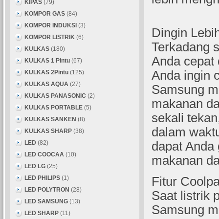
KIPAS
(79)
KOMPOR GAS
(84)
KOMPOR INDUKSI
(3)
Dingin Lebi
KOMPOR LISTRIK
(6)
Terkadang s
KULKAS
(180)
Anda cepat 
KULKAS 1 Pintu
(67)
Anda ingin 
KULKAS 2Pintu
(125)
KULKAS AQUA
(27)
Samsung mem
KULKAS PANASONIC
(2)
makanan da
KULKAS PORTABLE
(5)
sekali teka
KULKAS SANKEN
(8)
dalam waktu
KULKAS SHARP
(38)
LED
(82)
dapat Anda
LED COOCAA
(10)
makanan da
LED LG
(25)
LED PHILIPS
(1)
Fitur Coolpa
LED POLYTRON
(28)
Saat listrik
LED SAMSUNG
(13)
Samsung me
LED SHARP
(11)