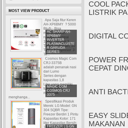
COOL PACK
LISTRIK P
MOST VIEW PRODUCT
Apa Saja fitur Keren
AH-XP6BMY ? 5000
Btu/h - Bisa
AC SHARP AH-
mendinginkan
DIGITAL 
XP6BMY
ruangan sampai
INVERTER
10m2. Garansi 3
PLASMACLUSTE
Tahun Sparepart, 10
R GARUDA
Tahun Kompresor. J-
SERIES
Te...
POWER FR
Cosmos Magic Com
CRJ-3375B
CEPAT DIN
adalah penanak nasi
dari Lumo
Series dengan
kapasitas 1,8
Liter yang memiliki
MAGIC COM
fungsi 3-in-1:
ANTI BAC
COSMOS CRJ
memasak,
3375
menghanga...
Spesifikasi Produk
Merek: LG Model: GN
304 SQBR Tipe:
EASY SLID
Freezer Berdiri 1 Pintu
Kapasitas Kotor: 171
MAKANAN
liter Kapasitas Bersih:
FREEZER LG GN
165 liter Jumla...