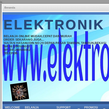
is
Beranda
ELEKTRONIK
BELANJA ONLINE MUDAH,CEPAT DAN MURAH
ORDER SEKARANG JUGA...
SULTAN HASANUDIN NO 29 DEPAN PASAR TAMBUN, TAMBUN,BEKASI
WA 081290508002
HP: 081290508002
TELEPON :
WELCOME
BELANJA
SUPPORT
PROMOSI