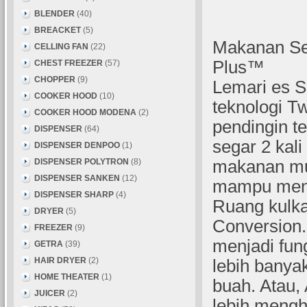
BLENDER
(40)
BREACKET
(5)
Makanan Se
CELLING FAN
(22)
Plus™
CHEST FREEZER
(57)
CHOPPER
(9)
Lemari es 
COOKER HOOD
(10)
teknologi T
COOKER HOOD MODENA
(2)
pendingin 
DISPENSER
(64)
segar 2 kali
DISPENSER DENPOO
(1)
DISPENSER POLYTRON
(8)
makanan mub
DISPENSER SANKEN
(12)
mampu menj
DISPENSER SHARP
(4)
Ruang kulka
DRYER
(5)
Conversion.
FREEZER
(9)
menjadi fun
GETRA
(39)
HAIR DRYER
(2)
lebih banya
HOME THEATER
(1)
buah. Atau,
JUICER
(2)
lebih mengh