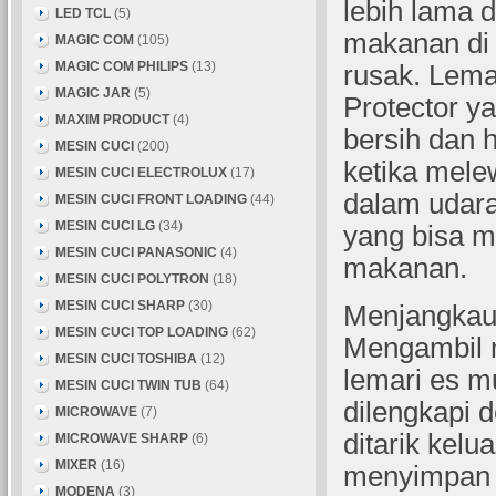
lebih lama 
LED TCL
(5)
makanan di 
MAGIC COM
(105)
MAGIC COM PHILIPS
(13)
rusak. Lemar
MAGIC JAR
(5)
Protector y
MAXIM PRODUCT
(4)
bersih dan h
MESIN CUCI
(200)
ketika melewa
MESIN CUCI ELECTROLUX
(17)
dalam udara
MESIN CUCI FRONT LOADING
(44)
MESIN CUCI LG
(34)
yang bisa m
MESIN CUCI PANASONIC
(4)
makanan.
MESIN CUCI POLYTRON
(18)
MESIN CUCI SHARP
(30)
Menjangkau
MESIN CUCI TOP LOADING
(62)
Mengambil m
MESIN CUCI TOSHIBA
(12)
lemari es m
MESIN CUCI TWIN TUB
(64)
dilengkapi 
MICROWAVE
(7)
ditarik kel
MICROWAVE SHARP
(6)
MIXER
(16)
menyimpan 
MODENA
(3)