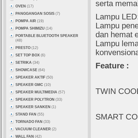
serta memak
OVEN
(17)
PANGGANGAN SOSIS
(7)
Lampu LED:
POMPA AIR
(19)
Lampu pene
POMPA SHIMIZU
(14)
dan hemat e
PORTABLE BLUETOOTH SPEAKER
(48)
Lampu lemar
PRESTO
(12)
konvensiona
SET TOP BOX
(6)
SETRIKA
(34)
Feature
:
SHOWCASE
(64)
SPEAKER AKTIF
(50)
SPEAKER GMC
(10)
TWIN COOL
SPEAKER MULTIMEDIA
(57)
SPEAKER POLYTRON
(33)
SPEAKER SANKEN
(1)
STAND FAN
(55)
SMART CO
TORNADO FAN
(33)
VACUUM CLEANER
(2)
WALL FAN
(42)