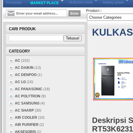
Homepage
HUBUNGI KAMI
Waiting update
MARKET PLACE
Product :
CARI PRODUK
KULKAS
CATEGORY
AC
(102)
AC DAIKIN
(13)
AC DENPOO
(1)
AC LG
(10)
AC PANASONIC
(18)
AC POLYTRON
(9)
AC SAMSUNG
(4)
AC SHARP
(30)
AIR COOLER
(10)
Deskripsi 
AIR PURIFIER
(2)
RT53K623
AKSESORIS
(1)