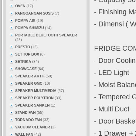
OVEN
(17)
- Finishing M
PANGGANGAN SOSIS
(7)
POMPA AIR
(19)
- Dimensi (
POMPA SHIMIZU
(14)
PORTABLE BLUETOOTH SPEAKER
(48)
FRIDGE CO
PRESTO
(12)
SET TOP BOX
(6)
- Door Cooli
SETRIKA
(34)
SHOWCASE
(64)
- LED Light
SPEAKER AKTIF
(50)
- Moist Balan
SPEAKER GMC
(10)
SPEAKER MULTIMEDIA
(57)
- Tempered G
SPEAKER POLYTRON
(33)
SPEAKER SANKEN
(1)
- Multi Duct
STAND FAN
(55)
- Door Baske
TORNADO FAN
(33)
VACUUM CLEANER
(2)
- 1 Drawer + 
WALL FAN
(42)