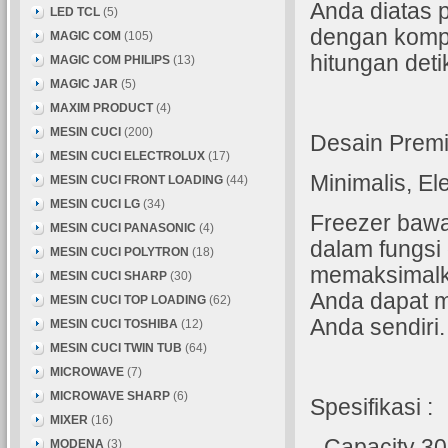
Anda diatas 
LED TCL
(5)
dengan kompu
MAGIC COM
(105)
hitungan det
MAGIC COM PHILIPS
(13)
MAGIC JAR
(5)
MAXIM PRODUCT
(4)
MESIN CUCI
(200)
Desain Prem
MESIN CUCI ELECTROLUX
(17)
Minimalis, El
MESIN CUCI FRONT LOADING
(44)
MESIN CUCI LG
(34)
Freezer baw
MESIN CUCI PANASONIC
(4)
dalam fungsi
MESIN CUCI POLYTRON
(18)
memaksimalk
MESIN CUCI SHARP
(30)
Anda dapat m
MESIN CUCI TOP LOADING
(62)
Anda sendiri.
MESIN CUCI TOSHIBA
(12)
MESIN CUCI TWIN TUB
(64)
MICROWAVE
(7)
MICROWAVE SHARP
(6)
Spesifikasi :
MIXER
(16)
- Capacity 30
MODENA
(3)