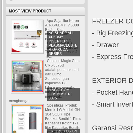
MOST VIEW PRODUCT
FREEZER C
Apa Saja fitur Keren
AH-XP6BMY ? 5000
Btu/h - Bisa
- Big Freezin
AC SHARP AH-
mendinginkan
XP6BMY
ruangan sampai
INVERTER
10m2. Garansi 3
- Drawer
PLASMACLUSTE
Tahun Sparepart, 10
R GARUDA
Tahun Kompresor. J-
SERIES
- Express Fr
Te...
Cosmos Magic Com
CRJ-3375B
adalah penanak nasi
dari Lumo
Series dengan
EXTERIOR 
kapasitas 1,8
Liter yang memiliki
MAGIC COM
- Pocket Han
fungsi 3-in-1:
COSMOS CRJ
memasak,
3375
menghanga...
- Smart Inve
Spesifikasi Produk
Merek: LG Model: GN
304 SQBR Tipe:
Freezer Berdiri 1 Pintu
Kapasitas Kotor: 171
Garansi Resm
liter Kapasitas Bersih:
FREEZER LG GN
165 liter Jumla...