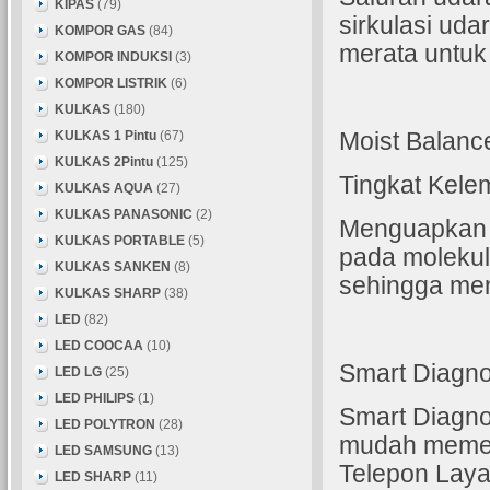
KIPAS
(79)
sirkulasi ud
KOMPOR GAS
(84)
merata untuk
KOMPOR INDUKSI
(3)
KOMPOR LISTRIK
(6)
KULKAS
(180)
KULKAS 1 Pintu
(67)
Moist Balanc
KULKAS 2Pintu
(125)
Tingkat Kele
KULKAS AQUA
(27)
KULKAS PANASONIC
(2)
Menguapkan 
KULKAS PORTABLE
(5)
pada molekul
KULKAS SANKEN
(8)
sehingga men
KULKAS SHARP
(38)
LED
(82)
LED COOCAA
(10)
Smart Diagno
LED LG
(25)
LED PHILIPS
(1)
Smart Diagno
LED POLYTRON
(28)
mudah memec
LED SAMSUNG
(13)
Telepon Lay
LED SHARP
(11)