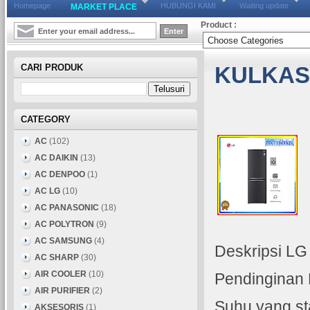
Homepage
HUBUNGI KAMI
Waiting update
MARKET PLACE
Product :
CARI PRODUK
KULKAS
CATEGORY
AC
(102)
AC DAIKIN
(13)
AC DENPOO
(1)
AC LG
(10)
AC PANASONIC
(18)
AC POLYTRON
(9)
AC SAMSUNG
(4)
Deskripsi L
AC SHARP
(30)
AIR COOLER
(10)
Pendinginan 
AIR PURIFIER
(2)
Suhu yang st
AKSESORIS
(1)