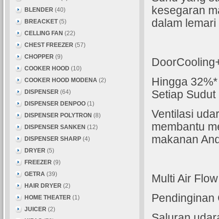
kesegaran m
BLENDER
(40)
dalam lemari 
BREACKET
(5)
CELLING FAN
(22)
CHEST FREEZER
(57)
CHOPPER
(9)
DoorCooling
COOKER HOOD
(10)
Hingga 32%* 
COOKER HOOD MODENA
(2)
DISPENSER
(64)
Setiap Sudut
DISPENSER DENPOO
(1)
Ventilasi uda
DISPENSER POLYTRON
(8)
membantu me
DISPENSER SANKEN
(12)
makanan And
DISPENSER SHARP
(4)
DRYER
(5)
FREEZER
(9)
GETRA
(39)
Multi Air Flow
HAIR DRYER
(2)
Pendinginan 
HOME THEATER
(1)
JUICER
(2)
Saluran udar