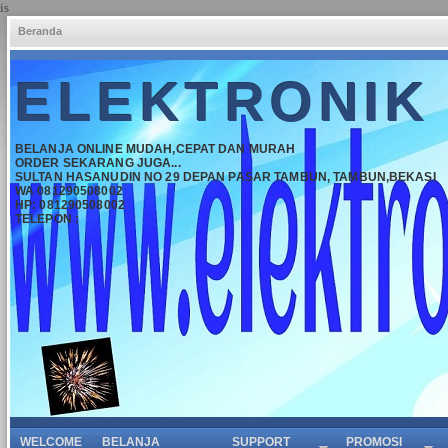
is
Beranda
ELEKTRONIK
BELANJA ONLINE MUDAH,CEPAT DAN MURAH
ORDER SEKARANG JUGA...
SULTAN HASANUDIN NO 29 DEPAN PASAR TAMBUN, TAMBUN,BEKASI
WA 081290508002
HP: 081290508002
TELEPON :
WELCOME
BELANJA
SUPPORT
PROMOSI