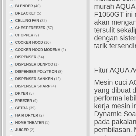
murah AQUA
BLENDER
(40)
F1050GT ini 
BREACKET
(5)
CELLING FAN
(22)
akan mengan
CHEST FREEZER
(57)
tersulit sekal
CHOPPER
(9)
dengan siste
COOKER HOOD
(10)
tarik tersendi
COOKER HOOD MODENA
(2)
DISPENSER
(64)
DISPENSER DENPOO
(1)
Fitur AQUA
DISPENSER POLYTRON
(8)
DISPENSER SANKEN
(12)
Mesin cuci A
DISPENSER SHARP
(4)
yang dibuat 
DRYER
(5)
performa leb
FREEZER
(9)
kerja mesin 
GETRA
(39)
Dynamic Soa
HAIR DRYER
(2)
pada pakaian
HOME THEATER
(1)
pembilasan. 
JUICER
(2)