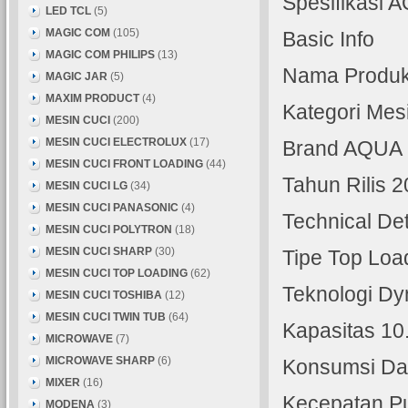
Spesifikasi
LED TCL
(5)
MAGIC COM
(105)
Basic Info
MAGIC COM PHILIPS
(13)
Nama Produ
MAGIC JAR
(5)
MAXIM PRODUCT
(4)
Kategori Mes
MESIN CUCI
(200)
MESIN CUCI ELECTROLUX
(17)
Brand AQUA
MESIN CUCI FRONT LOADING
(44)
Tahun Rilis 
MESIN CUCI LG
(34)
MESIN CUCI PANASONIC
(4)
Technical Det
MESIN CUCI POLYTRON
(18)
MESIN CUCI SHARP
(30)
Tipe Top Loa
MESIN CUCI TOP LOADING
(62)
Teknologi Dy
MESIN CUCI TOSHIBA
(12)
MESIN CUCI TWIN TUB
(64)
Kapasitas 10
MICROWAVE
(7)
MICROWAVE SHARP
(6)
Konsumsi Da
MIXER
(16)
Kecepatan Pu
MODENA
(3)