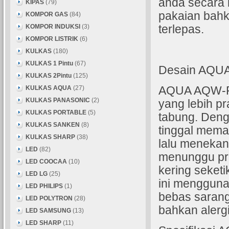
anda secara 
KIPAS
(79)
pakaian bah
KOMPOR GAS
(84)
KOMPOR INDUKSI
(3)
terlepas.
KOMPOR LISTRIK
(6)
KULKAS
(180)
KULKAS 1 Pintu
(67)
Desain AQU
KULKAS 2Pintu
(125)
KULKAS AQUA
(27)
AQUA AQW-F1
KULKAS PANASONIC
(2)
yang lebih p
KULKAS PORTABLE
(5)
tabung. Deng
KULKAS SANKEN
(8)
tinggal mema
KULKAS SHARP
(38)
lalu menekan
LED
(82)
menunggu pro
LED COOCAA
(10)
kering seket
LED LG
(25)
ini menggunak
LED PHILIPS
(1)
bebas sarang
LED POLYTRON
(28)
bahkan alergi
LED SAMSUNG
(13)
LED SHARP
(11)