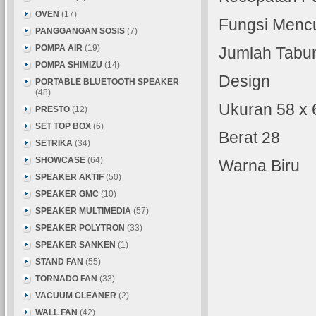
OVEN
(17)
Fungsi Menc
PANGGANGAN SOSIS
(7)
POMPA AIR
(19)
Jumlah Tabu
POMPA SHIMIZU
(14)
Design
PORTABLE BLUETOOTH SPEAKER
(48)
Ukuran 58 x 
PRESTO
(12)
SET TOP BOX
(6)
Berat 28
SETRIKA
(34)
SHOWCASE
(64)
Warna Biru
SPEAKER AKTIF
(50)
SPEAKER GMC
(10)
SPEAKER MULTIMEDIA
(57)
SPEAKER POLYTRON
(33)
SPEAKER SANKEN
(1)
STAND FAN
(55)
TORNADO FAN
(33)
VACUUM CLEANER
(2)
WALL FAN
(42)