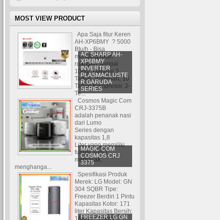
MOST VIEW PRODUCT
Apa Saja fitur Keren
AH-XP6BMY ? 5000
Btu/h - Bisa
AC SHARP AH-
mendinginkan
XP6BMY
ruangan sampai
INVERTER
10m2. Garansi 3
PLASMACLUSTE
Tahun Sparepart, 10
R GARUDA
Tahun Kompresor. J-
SERIES
Te...
Cosmos Magic Com
CRJ-3375B
adalah penanak nasi
dari Lumo
Series dengan
kapasitas 1,8
Liter yang memiliki
MAGIC COM
fungsi 3-in-1:
COSMOS CRJ
memasak,
3375
menghanga...
Spesifikasi Produk
Merek: LG Model: GN
304 SQBR Tipe:
Freezer Berdiri 1 Pintu
Kapasitas Kotor: 171
liter Kapasitas Bersih:
FREEZER LG GN
165 liter Jumla...