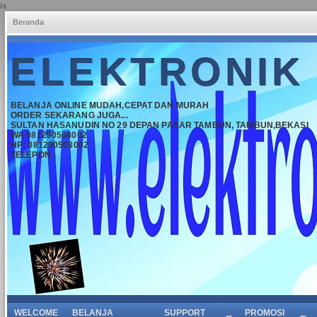
is
Beranda
ELEKTRONIK
BELANJA ONLINE MUDAH,CEPAT DAN MURAH
ORDER SEKARANG JUGA...
SULTAN HASANUDIN NO 29 DEPAN PASAR TAMBUN, TAMBUN,BEKASI
WA 081290508002
HP: 081290508002
TELEPON :
WELCOME
BELANJA
SUPPORT
PROMOSI