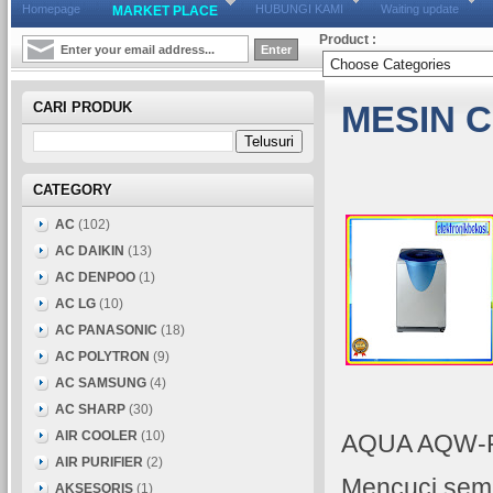
Homepage
HUBUNGI KAMI
Waiting update
MARKET PLACE
Product :
CARI PRODUK
MESIN C
CATEGORY
AC
(102)
AC DAIKIN
(13)
AC DENPOO
(1)
AC LG
(10)
AC PANASONIC
(18)
AC POLYTRON
(9)
AC SAMSUNG
(4)
AC SHARP
(30)
AIR COOLER
(10)
AQUA AQW-
AIR PURIFIER
(2)
Mencuci sem
AKSESORIS
(1)