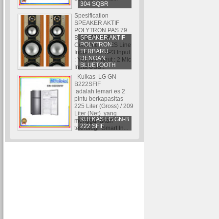
304 SQBR
Spesification
SPEAKER AKTIF
POLYTRON PAS 79
SPEAKER AKTIF
BLUETOOTH
POLYTRON
Conection : YES Line
TERBARU
Input : Yes MP3 Input
DENGAN
: Yes Mic Input : 2 Mic
BLUETOOTH
Input USB...
Kulkas LG GN-
B222SFIF
adalah lemari es 2
pintu berkapasitas
225 Liter (Gross) / 209
Liter (Net) yang
KULKAS LG GN-B
menggunakan
222 SFIF
teknologi Smart In...