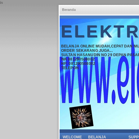
is
Beranda
ELEKTR
BELANJA ONLINE MUDAH,CEPAT DAN M
ORDER SEKARANG JUGA...
SULTAN HASANUDIN NO 29 DEPAN PASA
WA 081290508002
HP: 081290508002
TELEPON :
WELCOME
BELANJA
SUPP