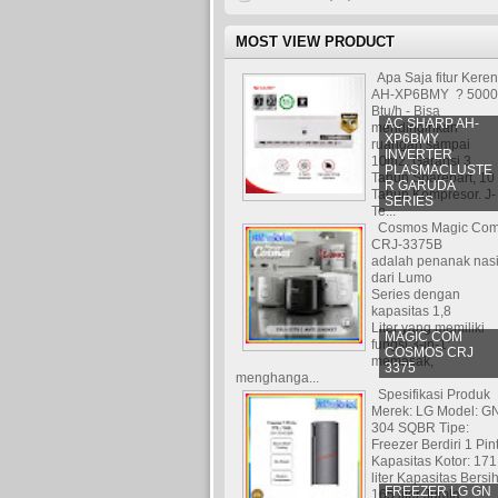
MOST VIEW PRODUCT
Apa Saja fitur Kere
AH-XP6BMY ? 5000
Btu/h - Bisa
AC SHARP AH-
mendinginkan
XP6BMY
ruangan sampai
INVERTER
10m2. Garansi 3
PLASMACLUSTE
Tahun Sparepart, 10
R GARUDA
Tahun Kompresor. J-
SERIES
Te...
Cosmos Magic Co
CRJ-3375B
adalah penanak nas
dari Lumo
Series dengan
kapasitas 1,8
Liter yang memiliki
MAGIC COM
fungsi 3-in-1:
COSMOS CRJ
memasak,
3375
menghanga...
Spesifikasi Produk
Merek: LG Model: G
304 SQBR Tipe:
Freezer Berdiri 1 Pin
Kapasitas Kotor: 171
liter Kapasitas Bersih
FREEZER LG GN
165 liter Jumla...