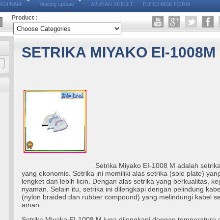
GI KAMI
Waiting update
AJUKAN KREDIT
PURCHASE FORM
Product :
SETRIKA MIYAKO EI-1008M
Setrika Miyako EI-1008 M adalah setrika
yang ekonomis. Setrika ini memiliki alas setrika (sole plate) yan
lengket dan lebih licin. Dengan alas setrika yang berkualitas, 
nyaman. Selain itu, setrika ini dilengkapi dengan pelindung kabel
(nylon braided dan rubber compound) yang melindungi kabel se
aman.
Setrika Miyako EI-1008 M juga dilengkapi dengan temperature