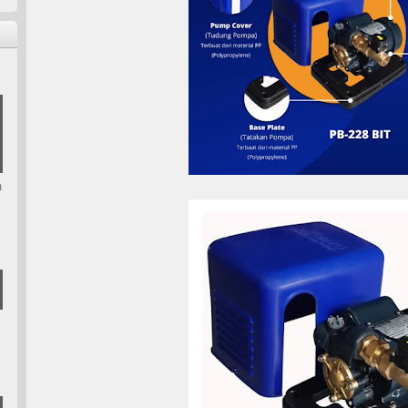
n
m
i