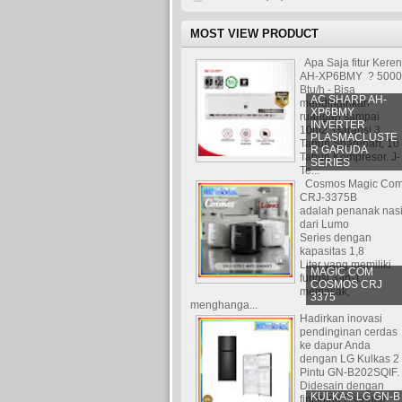
MOST VIEW PRODUCT
Apa Saja fitur Kere
AH-XP6BMY ? 5000
Btu/h - Bisa
AC SHARP AH-
mendinginkan
XP6BMY
ruangan sampai
INVERTER
10m2. Garansi 3
PLASMACLUSTE
Tahun Sparepart, 10
R GARUDA
Tahun Kompresor. J-
SERIES
Te...
Cosmos Magic Co
CRJ-3375B
adalah penanak nas
dari Lumo
Series dengan
kapasitas 1,8
Liter yang memiliki
MAGIC COM
fungsi 3-in-1:
COSMOS CRJ
memasak,
3375
menghanga...
Hadirkan inovasi
pendinginan cerdas
ke dapur Anda
dengan LG Kulkas 2
Pintu GN-B202SQIF.
Didesain dengan
KULKAS LG GN-B
finishing Essence