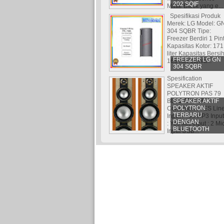
202 SQIF
Matte Black yang e...
Spesifikasi Produk
Merek: LG Model: G
304 SQBR Tipe:
Freezer Berdiri 1 Pin
Kapasitas Kotor: 171
liter Kapasitas Bersih
FREEZER LG GN
165 liter Jumla...
304 SQBR
Spesification
SPEAKER AKTIF
POLYTRON PAS 79
SPEAKER AKTIF
BLUETOOTH
POLYTRON
Conection : YES Lin
TERBARU
Input : Yes MP3 Input
DENGAN
: Yes Mic Input : 2 Mi
BLUETOOTH
Input USB...