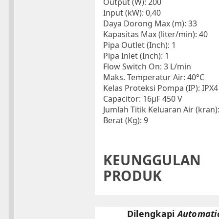
Output (W):
200
Input (kW):
0,40
Daya Dorong Max (m):
33
Kapasitas Max (liter/min):
40
Pipa Outlet (Inch):
1
Pipa Inlet (Inch):
1
Flow Switch On:
3 L/min
Maks. Temperatur Air:
40°C
Kelas Proteksi Pompa (IP):
IPX4
Capacitor:
16μF 450 V
Jumlah Titik Keluaran Air (kran)
Berat (Kg):
9
KEUNGGULAN
PRODUK
Dilengkapi
Automati