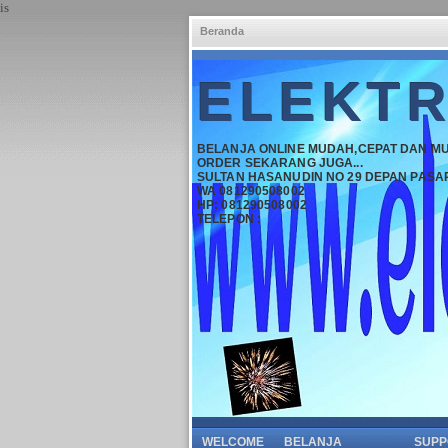
is
Beranda
ELEKTR
BELANJA ONLINE MUDAH,CEPAT DAN M
ORDER SEKARANG JUGA...
SULTAN HASANUDIN NO 29 DEPAN PASA
WA 081290508002
HP: 081290508002
TELEPON :
WELCOME
BELANJA
SUPP