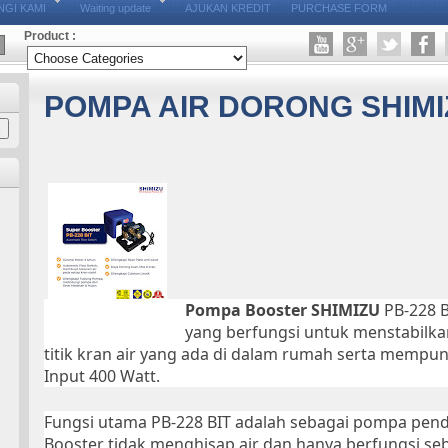
GI KAMI
Waiting update
AJUKAN KREDIT
PURCHASE FORM
Product :
POMPA AIR DORONG SHIMIZ
Pompa Booster SHIMIZU
PB-228 
yang berfungsi untuk menstabilkan 
titik kran air yang ada di dalam rumah serta mempu
Input 400 Watt.
Fungsi utama PB-228 BIT adalah sebagai pompa pen
Booster tidak menghisap air dan hanya berfungsi 