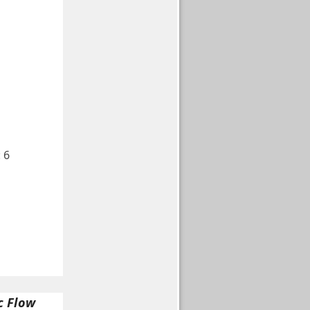
:
6
c Flow