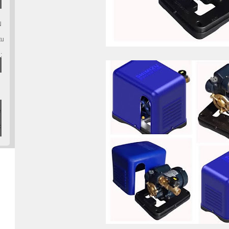
N
tu
:
e
c