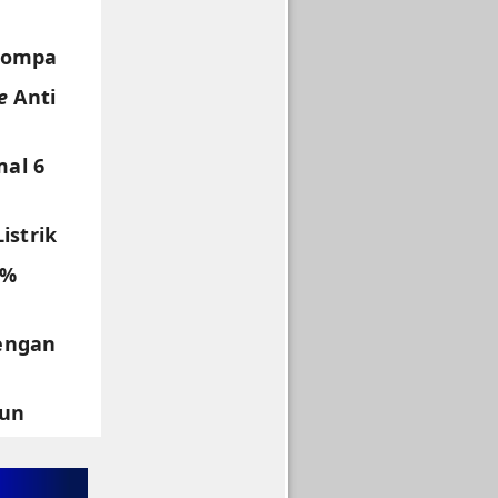
Pompa
e
Anti
al 6
istrik
0%
engan
hun