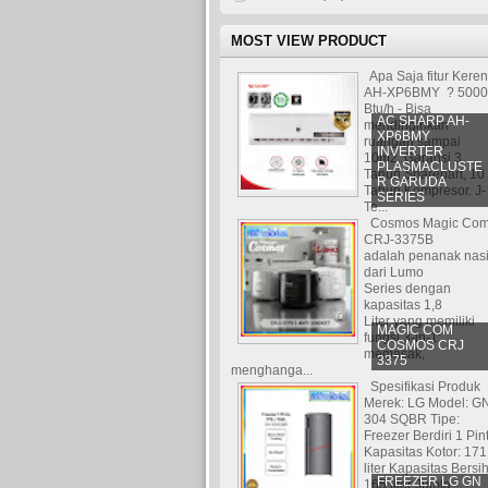
MOST VIEW PRODUCT
Apa Saja fitur Kere
AH-XP6BMY ? 5000
Btu/h - Bisa
AC SHARP AH-
mendinginkan
XP6BMY
ruangan sampai
INVERTER
10m2. Garansi 3
PLASMACLUSTE
Tahun Sparepart, 10
R GARUDA
Tahun Kompresor. J-
SERIES
Te...
Cosmos Magic Co
CRJ-3375B
adalah penanak nas
dari Lumo
Series dengan
kapasitas 1,8
Liter yang memiliki
MAGIC COM
fungsi 3-in-1:
COSMOS CRJ
memasak,
3375
menghanga...
Spesifikasi Produk
Merek: LG Model: G
304 SQBR Tipe:
Freezer Berdiri 1 Pin
Kapasitas Kotor: 171
liter Kapasitas Bersih
FREEZER LG GN
165 liter Jumla...