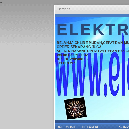
is
Beranda
ELEKTR
BELANJA ONLINE MUDAH,CEPAT DAN M
ORDER SEKARANG JUGA...
SULTAN HASANUDIN NO 29 DEPAN PASA
WA 081290508002
HP: 081290508002
TELEPON :
WELCOME
BELANJA
SUPP