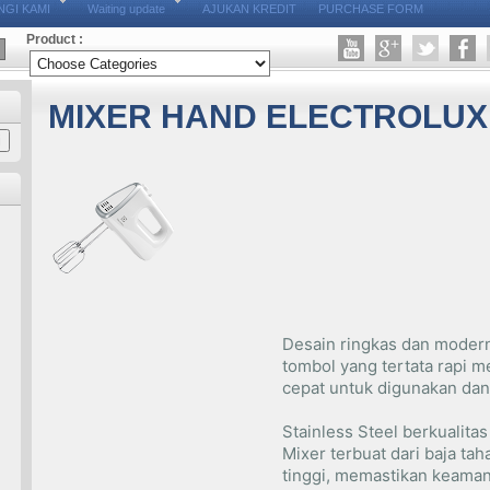
GI KAMI
Waiting update
AJUKAN KREDIT
PURCHASE FORM
Product :
MIXER HAND ELECTROLUX
Desain ringkas dan moder
tombol yang tertata rapi
cepat untuk digunakan dan 
Stainless Steel berkualitas
Mixer terbuat dari baja tah
tinggi, memastikan keaman