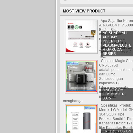
MOST VIEW PRODUCT
Apa Saja fitur Kere
AH-XP6BMY ? 5000
Btu/h - Bisa
AC SHARP AH-
mendinginkan
XP6BMY
ruangan sampai
INVERTER
10m2. Garansi 3
PLASMACLUSTE
Tahun Sparepart, 10
R GARUDA
Tahun Kompresor. J-
SERIES
Te...
Cosmos Magic Co
CRJ-3375B
adalah penanak nas
dari Lumo
Series dengan
kapasitas 1,8
Liter yang memiliki
MAGIC COM
fungsi 3-in-1:
COSMOS CRJ
memasak,
3375
menghanga...
Spesifikasi Produk
Merek: LG Model: G
304 SQBR Tipe:
Freezer Berdiri 1 Pin
Kapasitas Kotor: 171
liter Kapasitas Bersih
FREEZER LG GN
165 liter Jumla...