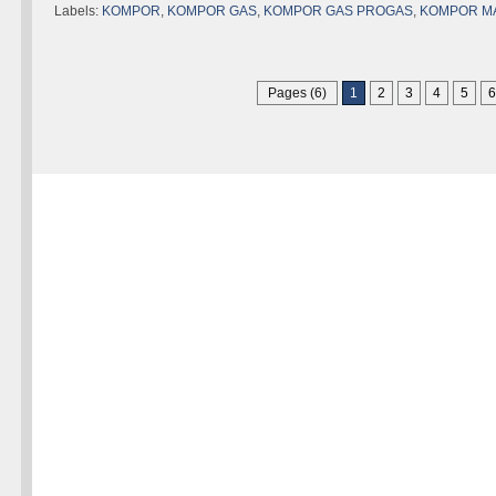
Labels:
KOMPOR
,
KOMPOR GAS
,
KOMPOR GAS PROGAS
,
KOMPOR M
Pages (6)
1
2
3
4
5
6