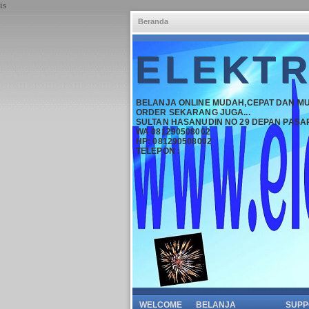
is
Beranda
ELEKTR
BELANJA ONLINE MUDAH,CEPAT DAN M
ORDER SEKARANG JUGA...
SULTAN HASANUDIN NO 29 DEPAN PASA
WA 081290508002
HP: 081290508002
TELEPON :
WELCOME
BELANJA
SUPP