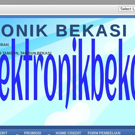
ONIK BEKASI
URAH
R TAMBUN, TAMBUN,BEKASI
ORT
PROMOSI
HOME CREDIT
FORM PEMBELIAN