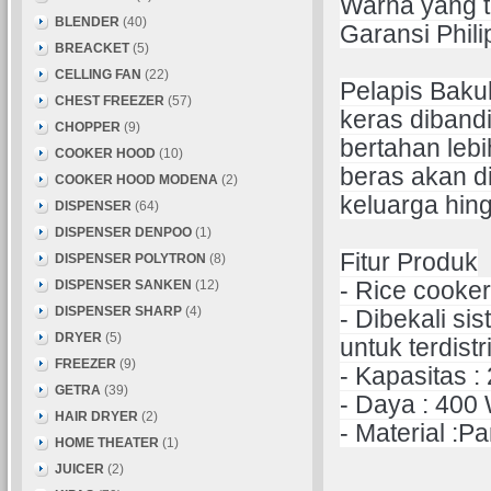
Warna yang t
BLENDER
(40)
Garansi Phil
BREACKET
(5)
CELLING FAN
(22)
Pelapis Bakuh
CHEST FREEZER
(57)
keras diband
CHOPPER
(9)
bertahan lebi
COOKER HOOD
(10)
beras akan d
COOKER HOOD MODENA
(2)
keluarga hin
DISPENSER
(64)
DISPENSER DENPOO
(1)
Fitur Produk
DISPENSER POLYTRON
(8)
DISPENSER SANKEN
(12)
- Rice cooker
DISPENSER SHARP
(4)
- Dibekali 
DRYER
(5)
untuk terdist
FREEZER
(9)
- Kapasitas : 
GETRA
(39)
- Daya : 400 
HAIR DRYER
(2)
- Material :
HOME THEATER
(1)
JUICER
(2)