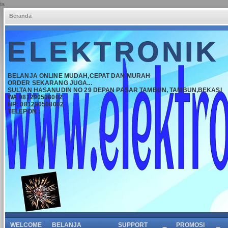
is
Beranda
ELEKTRONIK
BELANJA ONLINE MUDAH,CEPAT DAN MURAH
ORDER SEKARANG JUGA...
SULTAN HASANUDIN NO 29 DEPAN PASAR TAMBUN, TAMBUN,BEKASI
WA 081290508002
HP: 081290508002
TELEPON :
WELCOME
BELANJA
SUPPORT
PROMOSI