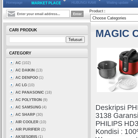
Homepage
HUBUNGI KAMI
Waiting update
MARKET PLACE
Product :
CARI PRODUK
MAGIC C
CATEGORY
AC
(102)
AC DAIKIN
(13)
AC DENPOO
(1)
AC LG
(10)
AC PANASONIC
(18)
AC POLYTRON
(9)
Deskripsi PH
AC SAMSUNG
(4)
3138 Garansi
AC SHARP
(30)
AIR COOLER
(10)
PHILIPS HD3
AIR PURIFIER
(2)
Kondisi : 100
AKSESORIS
(1)