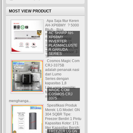
MOST VIEW PRODUCT
Apa Saja fitur Keren
AH-XP6BMY ? 5000
Btu/h - Bisa
AC SHARP AH-
mendinginkan
XP6BMY
ruangan sampai
INVERTER
10m2. Garansi 3
PLASMACLUSTE
Tahun Sparepart, 10
R GARUDA
Tahun Kompresor. J-
SERIES
Te...
Cosmos Magic Com
CRJ-3375B
adalah penanak nasi
dari Lumo
Series dengan
kapasitas 1,8
Liter yang memiliki
MAGIC COM
fungsi 3-in-1:
COSMOS CRJ
memasak,
3375
menghanga...
Spesifikasi Produk
Merek: LG Model: GN
304 SQBR Tipe:
Freezer Berdiri 1 Pintu
Kapasitas Kotor: 171
liter Kapasitas Bersih:
FREEZER LG GN
165 liter Jumla...