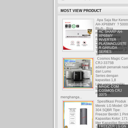
MOST VIEW PRODUCT
Apa Saja fitur Kere
AH-XP6BMY ? 5000
Btu/h - Bisa
AC SHARP AH-
mendinginkan
XP6BMY
ruangan sampai
INVERTER
10m2. Garansi 3
PLASMACLUSTE
Tahun Sparepart, 10
R GARUDA
Tahun Kompresor. J-
SERIES
Te...
Cosmos Magic Co
CRJ-3375B
adalah penanak nas
dari Lumo
Series dengan
kapasitas 1,8
Liter yang memiliki
MAGIC COM
fungsi 3-in-1:
COSMOS CRJ
memasak,
3375
menghanga...
Spesifikasi Produk
Merek: LG Model: G
304 SQBR Tipe:
Freezer Berdiri 1 Pin
Kapasitas Kotor: 171
liter Kapasitas Bersih
FREEZER LG GN
165 liter Jumla...