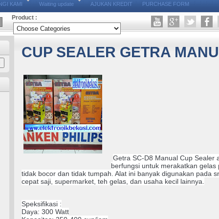
GI KAMI
Waiting update
AJUKAN KREDIT
PURCHASE FORM
Product :
CUP SEALER GETRA MANU
Getra SC-D8 Manual Cup Sealer 
berfungsi untuk merakatkan gelas 
tidak bocor dan tidak tumpah. Alat ini banyak digunakan pada 
cepat saji, supermarket, teh gelas, dan usaha kecil lainnya.
Speksifikasi :
Daya: 300 Watt