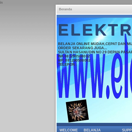
is
Beranda
ELEKTR
BELANJA ONLINE MUDAH,CEPAT DAN M
ORDER SEKARANG JUGA...
SULTAN HASANUDIN NO 29 DEPAN PASA
WA 081290508002
HP: 081290508002
TELEPON :
WELCOME
BELANJA
SUPP