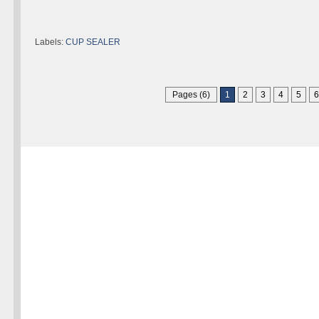
Labels:
CUP SEALER
Pages (6)
1
2
3
4
5
6