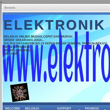
is
Beranda
ELEKTRONIK
BELANJA ONLINE MUDAH,CEPAT DAN MURAH
ORDER SEKARANG JUGA...
SULTAN HASANUDIN NO 29 DEPAN PASAR TAMBUN, TAMBUN,BEKASI
WA 081290508002
HP: 081290508002
TELEPON :
WELCOME
BELANJA
SUPPORT
PROMOSI