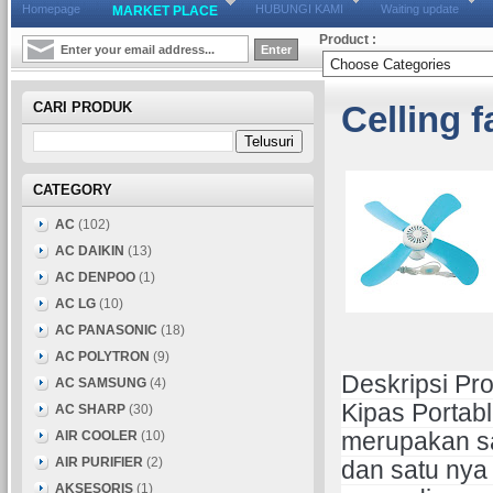
Homepage
HUBUNGI KAMI
Waiting update
MARKET PLACE
Product :
CARI PRODUK
Celling 
CATEGORY
AC
(102)
AC DAIKIN
(13)
AC DENPOO
(1)
AC LG
(10)
AC PANASONIC
(18)
AC POLYTRON
(9)
Deskripsi Pr
AC SAMSUNG
(4)
Kipas Portab
AC SHARP
(30)
AIR COOLER
(10)
merupakan sa
AIR PURIFIER
(2)
dan satu nya 
AKSESORIS
(1)