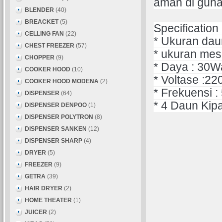
aman di guna
BLENDER
(40)
BREACKET
(5)
Specification 
CELLING FAN
(22)
* Ukuran dau
CHEST FREEZER
(57)
* ukuran mes
CHOPPER
(9)
* Daya : 30W
COOKER HOOD
(10)
* Voltase :22
COOKER HOOD MODENA
(2)
* Frekuensi :
DISPENSER
(64)
* 4 Daun Kipa
DISPENSER DENPOO
(1)
DISPENSER POLYTRON
(8)
DISPENSER SANKEN
(12)
DISPENSER SHARP
(4)
DRYER
(5)
FREEZER
(9)
GETRA
(39)
HAIR DRYER
(2)
HOME THEATER
(1)
JUICER
(2)