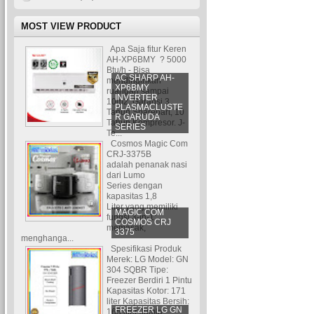
MOST VIEW PRODUCT
Apa Saja fitur Keren
AH-XP6BMY ? 5000
Btu/h - Bisa
AC SHARP AH-
mendinginkan
XP6BMY
ruangan sampai
INVERTER
10m2. Garansi 3
PLASMACLUSTE
Tahun Sparepart, 10
R GARUDA
Tahun Kompresor. J-
SERIES
Te...
Cosmos Magic Com
CRJ-3375B
adalah penanak nasi
dari Lumo
Series dengan
kapasitas 1,8
Liter yang memiliki
MAGIC COM
fungsi 3-in-1:
COSMOS CRJ
memasak,
3375
menghanga...
Spesifikasi Produk
Merek: LG Model: GN
304 SQBR Tipe:
Freezer Berdiri 1 Pintu
Kapasitas Kotor: 171
liter Kapasitas Bersih:
FREEZER LG GN
165 liter Jumla...